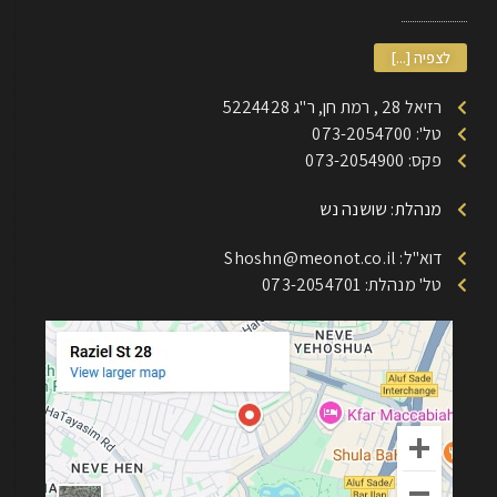
לצפיה [...]
רזיאל 28 , רמת חן, ר"ג 5224428
טל': 073-2054700
פקס: 073-2054900
מנהלת: שושנה נש
דוא"ל: Shoshn@meonot.co.il
טל' מנהלת: 073-2054701