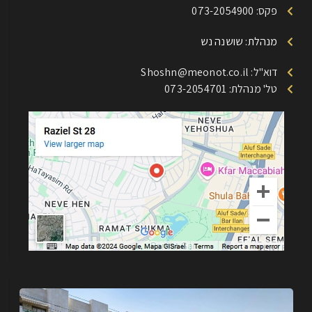
פקס: 073-2054900
מנהלת: שושנה נש
דוא"ל: Shoshn@meonot.co.il
טל' מנהלת: 073-2054701