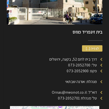
בית זיגפריד מוזס
לצפיה [...]
דרך בית לחם 52, בקעה, ירושלים
טל': 073-2052700
פקס: 073-2052900
מנהלת: אורנה שבתאי
דוא"ל: Ornas@meonot.co.il
טל' מנהלת 073-2052701