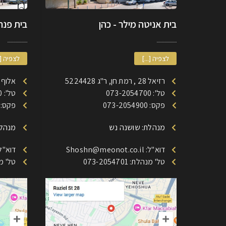
בית אניטה מילר - כהן
בית פנחס
לצפיה [...]
לצפיה [.
רזיאל 28 , רמת חן, ר"ג 5224428
אלוף דוד 185 רמת חן
טל': 073-2054700
טל': 073-2053700
פקס: 073-2054900
פקס: 73-2053900
מנהלת: שושנה נש
מנהלת
דוא"ל: Shoshn@meonot.co.il
דוא"ל: @meonot.co.il
טל' מנהלת: 073-2054701
טל' מנהלת: