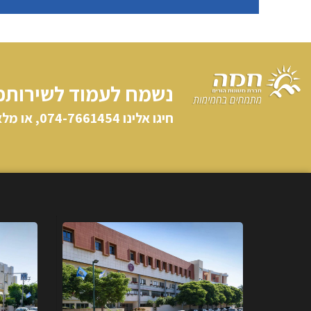
נשמח לעמוד לשירותכ
חיגו אלינו​ 074-7661454, או מלאו פרטיכם וניצור קשר: