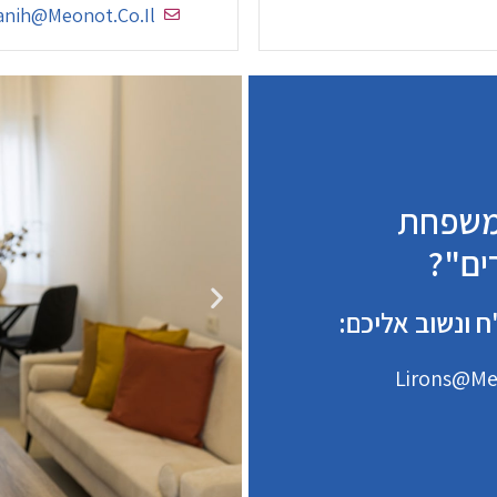
anih@meonot.co.il
למשפחת
ים"?
ח ונשוב אליכם:
Lirons@meo