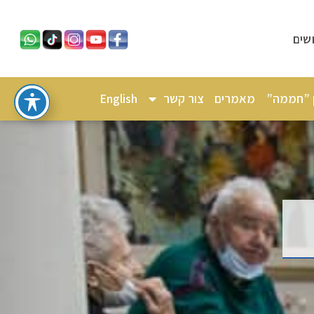
שים
ן ”חממה”
מאמרים
צור קשר
English