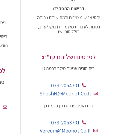
דרישות התפקיד:
יחסי אנוש מצויינים ורמת שירות גבוהה
ניסי
נכונות לעבודת משמרות (בוקר/ערב,
כולל סופ"ש)
רישי
תודע
לפרטים ושליחת קו"ח:
בית הורים אניטה מילר ברמת גן
לפ
בית
073-2054701
ShoshN@meonot.co.il
בית הורים פנחס רוזן ברמת גן
l
073-2053701
Veredm@meonot.co.il