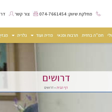
מחלקת שיווק: 074-7661454
צור קשר
דרו
לי
חמ”ה בחזית
תרבות ופנאי
מדיה ועוד
גלריה
מגזי
דרושים
דף הבית
»
דרושים