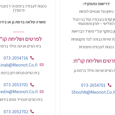
דרישות התפקיד:
נכונות לעבודה בימים א'-ו' (שבת
פי צורך)
ניסיון של שנתיים לפחות
ון קודם בעבודה מול בני הגיל
משרה מלאה ברמת גן או בירו
השלישי – יתרון משמעותי
ון בתוקף עפ"י משרד הבריאות
לפרטים ושליחת קו"ח
ת שירות גבוהה לצד מקצועיות
בית הורים אניטה מילר ברמת 
נכונות לעבודת משמרות
073-2054716
רטים ושליחת קו"ח:
linab@meonot.co.il
 הורים אניטה מילר ברמת גן
בית הורים פנחס רוזן ברמת ג
073-2053701
073-2054701
redm@meonot.co.il
ShoshN@meonot.co.i
בית הורים זיגפריד מוזס בירוש
073-2052702