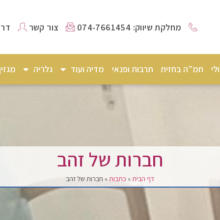
מחלקת שיווק: 074-7661454
צור קשר
דרו
לי
חמ”ה בחזית
תרבות ופנאי
מדיה ועוד
גלריה
מגזי
חברות של זהב
דף הבית
»
כתבות
»
חברות של זהב