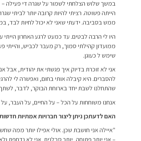
במשך שלוש הצלחתי לשמור על שגרה די פעילה – ע
הייתה פשוטה. רציתי להיות קרובה יותר לביתי שגר
ממש בסביבה. ידעתי שאני לא יכול לחיות לבד, במ
היו לי הרבה לבטים. עד כמעט לרגע האחרון הייתי ע
ממועדון קהילתי סמוך, רק מעבר לכביש, והייתי פע
שימש ל כעוגן.
אני לא זוכרת בדיוק איך פגשתי את יהודית, אבל אני
להסברים. היא קיבלה אותי בחום, ואפשרה לי להרג
שהתחלנו לשבת יחד בארוחת הבוקר, לדבר, לשתף – 
אנחנו משוחחות על הכל – על החיים, על העבר, על 
האם לדעתכן ניתן ליצור חברויות אמתיות חדשות 
"איילה אני חושבת שכן. אולי אפילו יותר ממה שחשב
– אני יותר פתוחה, יותר סבלנית. אני לא נדחפת ול