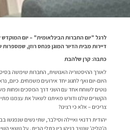
לרגל "יום החברות הבינלאומית" – יום המוקדש 
דיירות מבית הדיור המוגן פנחס רוזן, שמספרות 
כתבה: קרן שלהבת
לאורך ההיסטוריה האנושית, החברות שימשה בסיס 
היום-יום ואף לחגוג יחד אירועים משמחים. כיום, נ
נוטים לשוחח אחד עם השני דרך המסכים ופחות מש
הקשרים שלנו ודורש מאיתנו לשאול את עצמנו מתי ב
צריכים – אלא כי רצינו?
יהודית רדנאי ואיילה וסילבר, שתי נשים שנפגשו בב
ה'קליק' שנוצר בניהן בין כתלי הבית, על נושאי ה