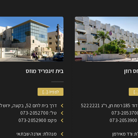
 רוזן
בית זיגפריד מוזס
..]
לצפיה [...]
, ר"ג 5222221
דרך בית לחם 52, בקעה, ירושלים
טל': 073-2052700
0
פקס: 073-2052900
: ורד מאירמן
מנהלת: אורנה שבתאי