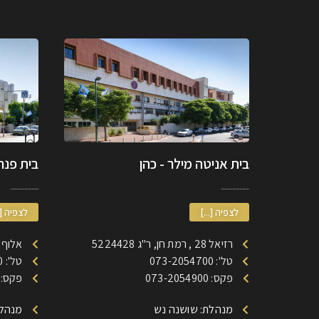
בית אניטה מילר - כהן
בית פנחס
לצפיה [...]
לצפיה [.
רזיאל 28 , רמת חן, ר"ג 5224428
אלוף דוד 185 רמת חן
טל': 073-2054700
טל': 073-2053700
פקס: 073-2054900
פקס: 73-2053900
מנהלת: שושנה נש
מנהלת