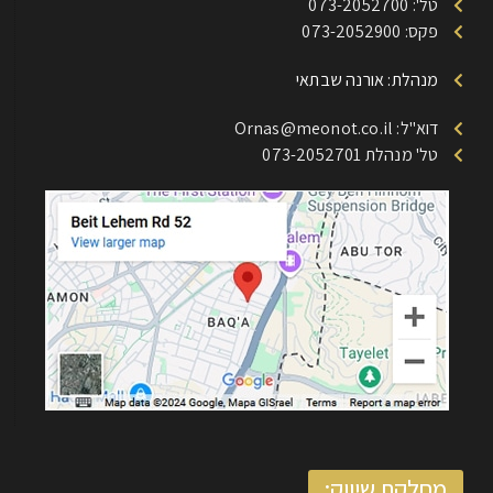
טל': 073-2052700
פקס: 073-2052900
מנהלת: אורנה שבתאי
דוא"ל: Ornas@meonot.co.il
טל' מנהלת 073-2052701
מחלקת שיווק: