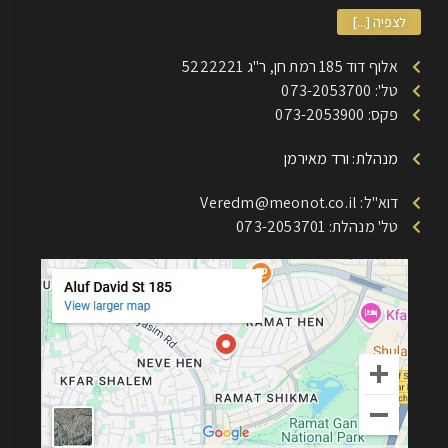
לצפיה [...]
אלוף דוד 185 רמת חן, ר"ג 5222221
טל': 073-2053700
פקס: 073-2053900
מנהלת: ורד מאירמן
דוא"ל: Veredm@meonot.co.il
טל' מנהלת: 073-2053701