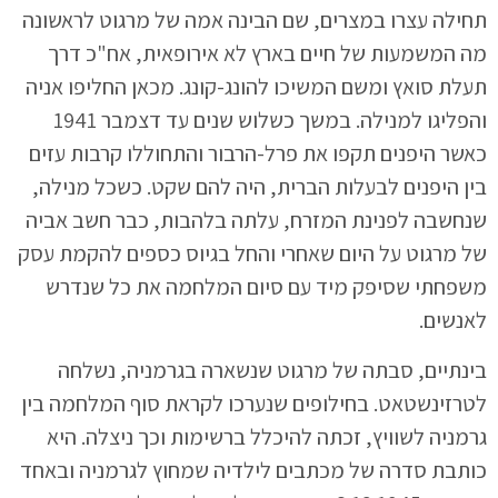
תחילה עצרו במצרים, שם הבינה אמה של מרגוט לראשונה
מה המשמעות של חיים בארץ לא אירופאית, אח"כ דרך
תעלת סואץ ומשם המשיכו להונג-קונג. מכאן החליפו אניה
והפליגו למנילה. במשך כשלוש שנים עד דצמבר 1941
כאשר היפנים תקפו את פרל-הרבור והתחוללו קרבות עזים
בין היפנים לבעלות הברית, היה להם שקט. כשכל מנילה,
שנחשבה לפנינת המזרח, עלתה בלהבות, כבר חשב אביה
של מרגוט על היום שאחרי והחל בגיוס כספים להקמת עסק
משפחתי שסיפק מיד עם סיום המלחמה את כל שנדרש
לאנשים.
בינתיים, סבתה של מרגוט שנשארה בגרמניה, נשלחה
לטרזינשטאט. בחילופים שנערכו לקראת סוף המלחמה בין
גרמניה לשוויץ, זכתה להיכלל ברשימות וכך ניצלה. היא
כותבת סדרה של מכתבים לילדיה שמחוץ לגרמניה ובאחד