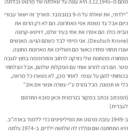
מהם מ-3.12.1945 היא עונה על שאלתה של מרגוט נכדתה:
"ילדתי, את שאלת על ה-9 בנובמבר. תאריך זה ישאר עבורי
כיום אבל עד נשמת אפי האחרונה. הם לא רק הרסו את
הבית כולו. הם אסרו את אחי בעיר שלנו, דויטש-קרונה
(Deutsch Krone). אני הייתי לבד כשהם הגיעו. האנשים
שגרו תחתי פחדו כאשר הם השליכו את הארונות החוצה.
הסחורה מהחנות שלי נזרקה לרחוב והתרוממה בחוץ לגובה
מטר. הם רצו להרוג אותי עם המקלות שלהם, אבל הצלחתי
בכוחותי להגן על עצמי. לאחר מכן, לא נשארו כל מראה,
כלי או תמונה. הכל נהרס ע"י עשרה אנשי אס.אס."
(המכתב נכתב במקור בגרמנית וכאן מובא התרגום
לעברית)
ב-1949 עזבה מרגוט את הפיליפינים כדי ללמוד בארה"ב.
היא התחתנה שם ונולדו לה שלושה ילדים. ב-1974 עלתה