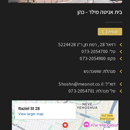
בית אניטה מילר - כהן
לצפיה [...]
רזיאל 28 , רמת חן, ר"ג 5224428
טל': 073-2054700
פקס: 073-2054900
מנהלת: שושנה נש
דוא"ל: Shoshn@meonot.co.il
טל' מנהלת: 073-2054701