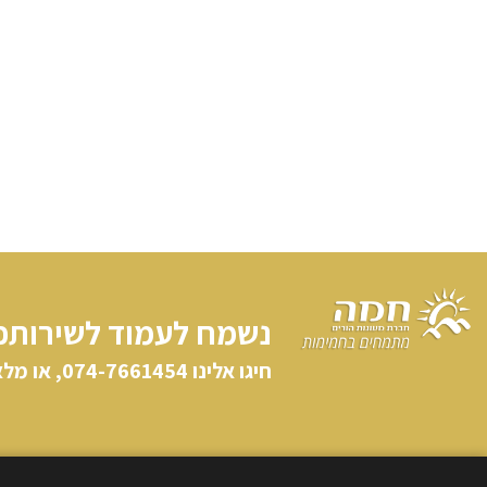
נשמח לעמוד לשירותכ
חיגו אלינו​ 074-7661454, או מלאו פרטיכם וניצור קשר: