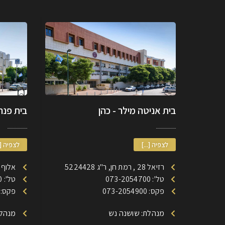
בית אניטה מילר - כהן
בית פנחס
לצפיה [...]
לצפיה [.
רזיאל 28 , רמת חן, ר"ג 5224428
אלוף דוד 185 רמת חן
טל': 073-2054700
טל': 073-2053700
פקס: 073-2054900
פקס: 73-2053900
מנהלת: שושנה נש
מנהלת