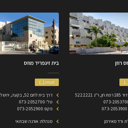
 רוזן
בית זיגפריד מוזס
..]
לצפיה [...]
, ר"ג 5222221
דרך בית לחם 52, בקעה, ירושלים
טל': 073-2052700
0
פקס: 073-2052900
: ורד מאירמן
מנהלת: אורנה שבתאי