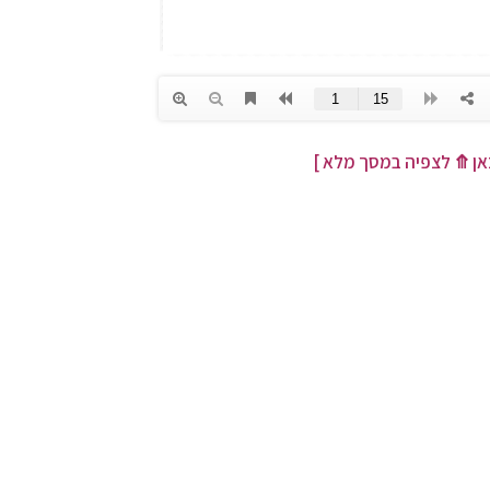
אן
⤊
לצפיה במסך מלא ]