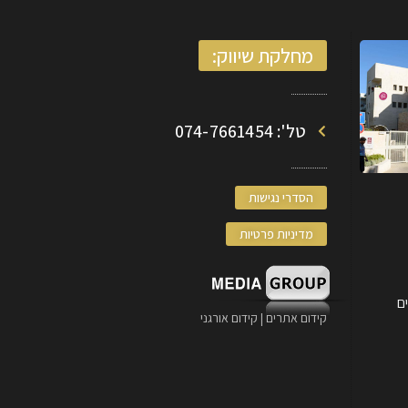
מחלקת שיווק:
טל': 074-7661454
הסדרי נגישות
מדיניות פרטיות
קידום אתרים | קידום אורגני