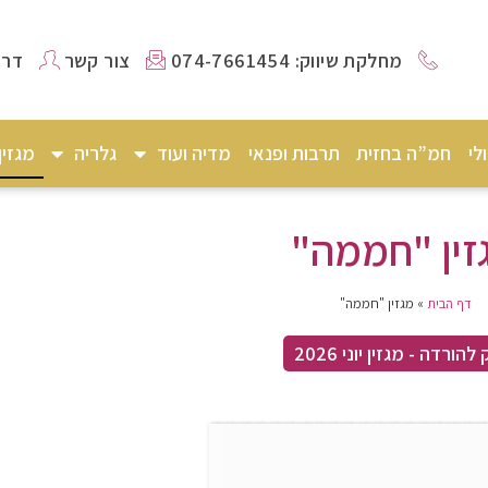
מחלקת שיווק: 074-7661454
צור קשר
דרו
לי
חמ”ה בחזית
תרבות ופנאי
מדיה ועוד
גלריה
מגזי
זין "חממה"
דף הבית
»
מגזין "חממה"
להורדה - מגזין יוני 2026