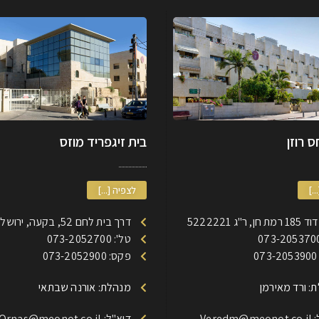
 רוזן
בית זיגפריד מוזס
..]
לצפיה [...]
, ר"ג 5222221
דרך בית לחם 52, בקעה, ירושלים
טל': 073-2052700
0
פקס: 073-2052900
: ורד מאירמן
מנהלת: אורנה שבתאי
Veredm
דוא"ל: Ornas@meonot.co.il