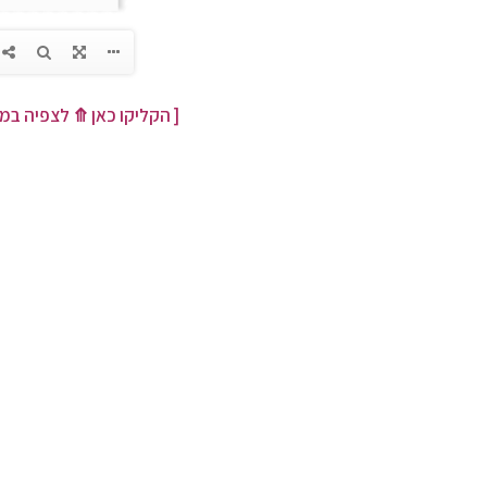
[ הקליקו כאן
⤊
לצפיה במס