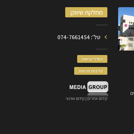
מחלקת שיווק:
טל': 074-7661454
הסדרי נגישות
מדיניות פרטיות
קידום אתרים | קידום אורגני