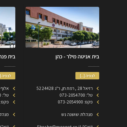
בית אניטה מילר - כהן
בית פנחס
לצפיה [...]
לצפיה [.
רזיאל 28 , רמת חן, ר"ג 5224428
אלוף דוד 185 רמת חן
טל': 073-2054700
טל': 073-2053700
פקס: 073-2054900
פקס: 73-2053900
מנהלת: שושנה נש
מנהלת
דוא"ל: Shoshn@meonot.co.il
דוא"ל: @meonot.co.il