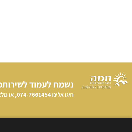
נשמח לעמוד לשירותכ
חיגו אלינו​ 074-7661454, או מלאו פרטיכם וניצור קשר: