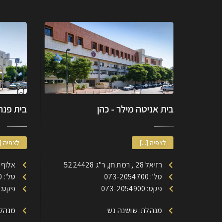
בית אניטה מילר - כהן
בית פנחס
לצפיה [...]
לצפיה [.
רזיאל 28 , רמת חן, ר"ג 5224428
אלוף דוד 185 רמת חן
טל': 073-2054700
טל': 073-2053700
פקס: 073-2054900
פקס: 73-2053900
מנהלת: שושנה נש
מנהלת