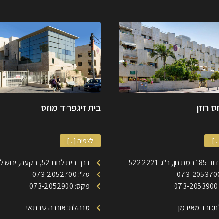
 רוזן
בית זיגפריד מוזס
..]
לצפיה [...]
, ר"ג 5222221
דרך בית לחם 52, בקעה, ירושלים
טל': 073-2052700
0
פקס: 073-2052900
: ורד מאירמן
מנהלת: אורנה שבתאי