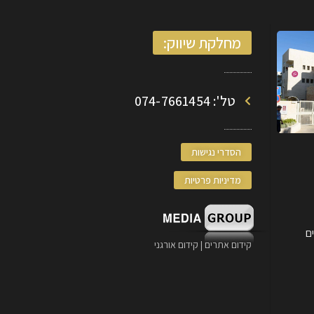
מחלקת שיווק:
טל': 074-7661454
הסדרי נגישות
מדיניות פרטיות
קידום אתרים | קידום אורגני