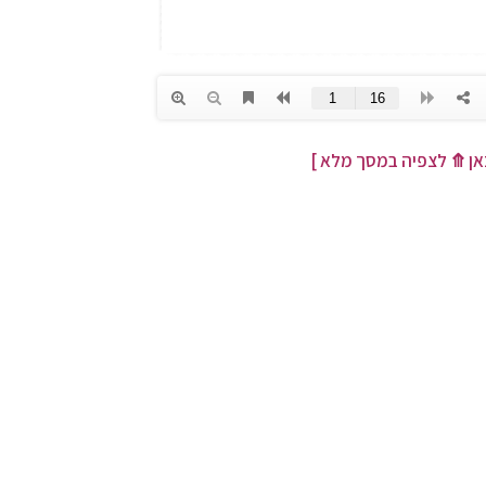
אן
⤊
לצפיה במסך מלא ]