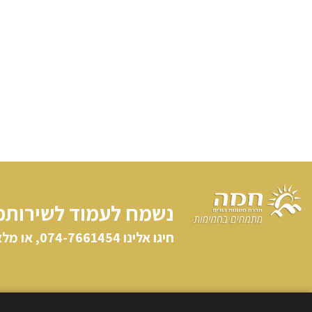
נשמח לעמוד לשירותכ
חיגו אלינו​ 074-7661454, או מלאו פרטיכם וניצור קשר: