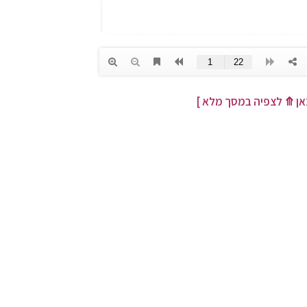
אן
⤊
לצפיה במסך מלא ]