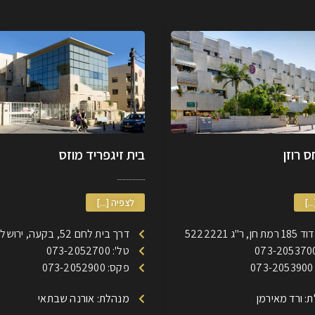
 רוזן
בית זיגפריד מוזס
..]
לצפיה [...]
, ר"ג 5222221
דרך בית לחם 52, בקעה, ירושלים
טל': 073-2052700
0
פקס: 073-2052900
: ורד מאירמן
מנהלת: אורנה שבתאי