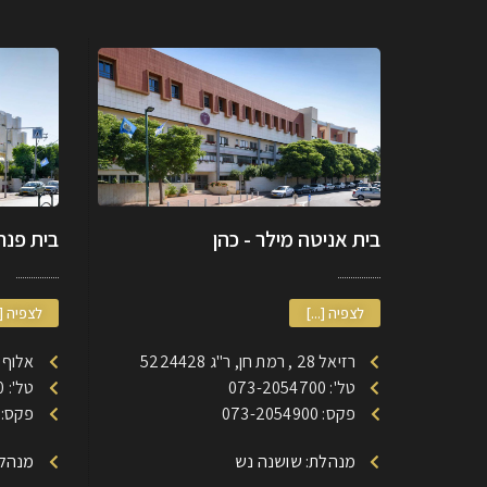
בית אניטה מילר - כהן
בית פנחס
לצפיה [...]
לצפיה [.
רזיאל 28 , רמת חן, ר"ג 5224428
אלוף דוד 185 רמת חן
טל': 073-2054700
טל': 073-2053700
פקס: 073-2054900
פקס: 73-2053900
מנהלת: שושנה נש
מנהלת