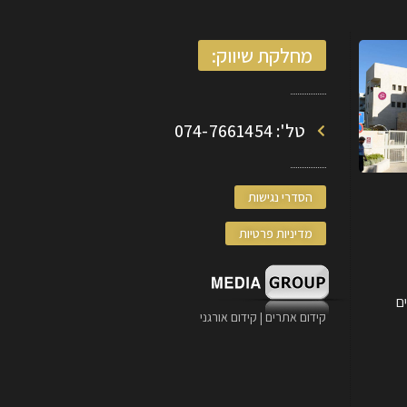
מחלקת שיווק:
טל': 074-7661454
הסדרי נגישות
מדיניות פרטיות
קידום אתרים | קידום אורגני