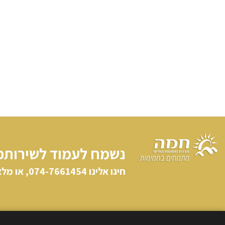
נשמח לעמוד לשירותכ
חיגו אלינו​ 074-7661454, או מלאו פרטיכם וניצור קשר: