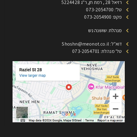
רזיאל 28 , רמת חן, ר"ג 5224428
טל': 073-2054700
פקס: 073-2054900
מנהלת: שושנה נש
דוא"ל: Shoshn@meonot.co.il
טל' מנהלת: 073-2054701