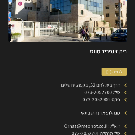
בית זיגפריד מוזס
לצפיה [...]
דרך בית לחם 52, בקעה, ירושלים
טל': 073-2052700
פקס: 073-2052900
מנהלת: אורנה שבתאי
דוא"ל: Ornas@meonot.co.il
טל' מנהלת 073-2052701