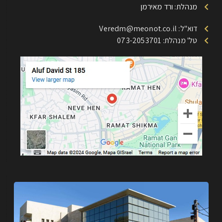
מנהלת: ורד מאירמן
דוא"ל: Veredm@meonot.co.il
טל' מנהלת: 073-2053701