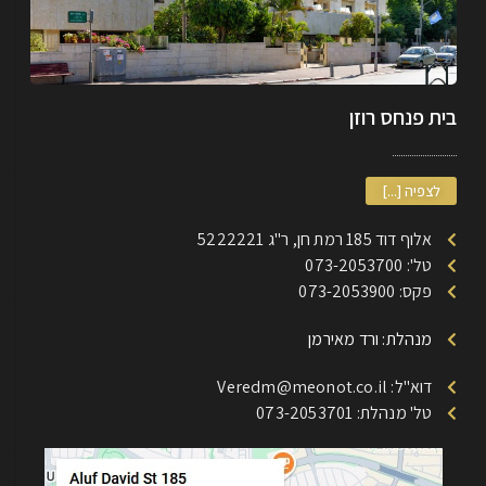
בית פנחס רוזן
לצפיה [...]
אלוף דוד 185 רמת חן, ר"ג 5222221
טל': 073-2053700
פקס: 073-2053900
מנהלת: ורד מאירמן
דוא"ל: Veredm@meonot.co.il
טל' מנהלת: 073-2053701