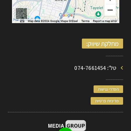
מחלקת שיווק:
טל': 074-7661454
הסדרי נגישות
מדיניות פרטיות