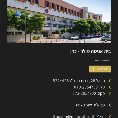
בית אניטה מילר - כהן
לצפיה [...]
רזיאל 28 , רמת חן, ר"ג 5224428
טל': 073-2054700
פקס: 073-2054900
מנהלת: שושנה נש
דוא"ל: Shoshn@meonot.co.il