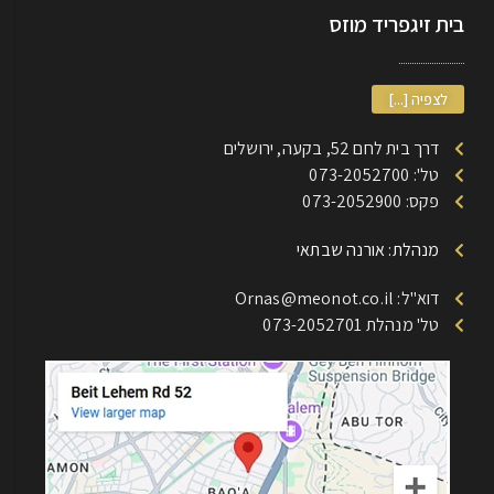
בית זיגפריד מוזס
לצפיה [...]
דרך בית לחם 52, בקעה, ירושלים
טל': 073-2052700
פקס: 073-2052900
מנהלת: אורנה שבתאי
דוא"ל: Ornas@meonot.co.il
טל' מנהלת 073-2052701