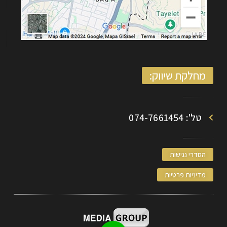
מחלקת שיווק:
טל': 074-7661454
הסדרי נגישות
מדיניות פרטיות