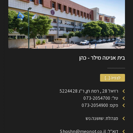
בית אניטה מילר - כהן
לצפיה [...]
רזיאל 28 , רמת חן, ר"ג 5224428
טל': 073-2054700
פקס: 073-2054900
מנהלת: שושנה נש
דוא"ל: Shoshn@meonot.co.il