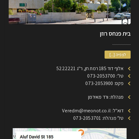
בית פנחס רוזן
לצפיה [...]
אלוף דוד 185 רמת חן, ר"ג 5222221
טל': 073-2053700
פקס: 073-2053900
מנהלת: ורד מאירמן
דוא"ל: Veredm@meonot.co.il
טל' מנהלת: 073-2053701