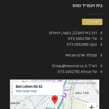
בית זיגפריד מוזס
לצפיה [...]
דרך בית לחם 52, בקעה, ירושלים
טל': 073-2052700
פקס: 073-2052900
מנהלת: אורנה שבתאי
דוא"ל: Ornas@meonot.co.il
טל' מנהלת 073-2052701