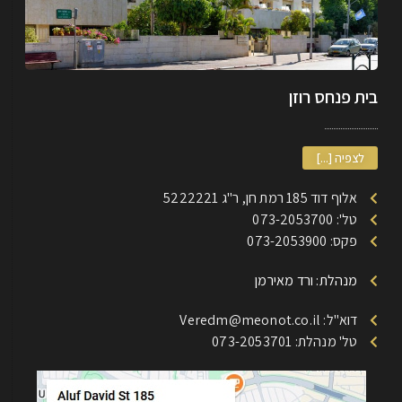
בית פנחס רוזן
לצפיה [...]
אלוף דוד 185 רמת חן, ר"ג 5222221
טל': 073-2053700
פקס: 073-2053900
מנהלת: ורד מאירמן
דוא"ל: Veredm@meonot.co.il
טל' מנהלת: 073-2053701