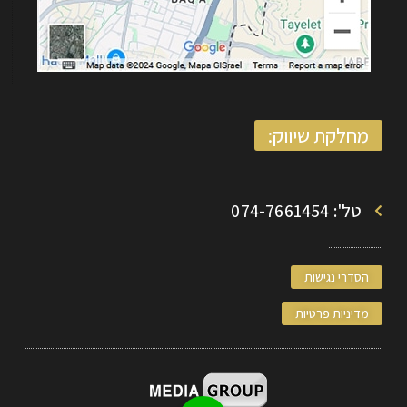
מחלקת שיווק:
טל': 074-7661454
הסדרי נגישות
מדיניות פרטיות