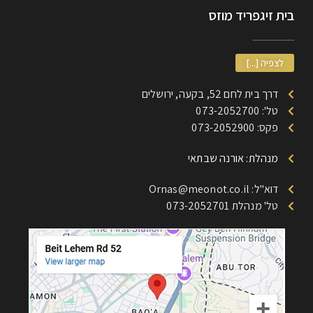
בית זיגפריד מוזס
לצפיה [...]
דרך בית לחם 52, בקעה, ירושלים
טל': 073-2052700
פקס: 073-2052900
מנהלת: אורנה שבתאי
דוא"ל: Ornas@meonot.co.il
טל' מנהלת 073-2052701