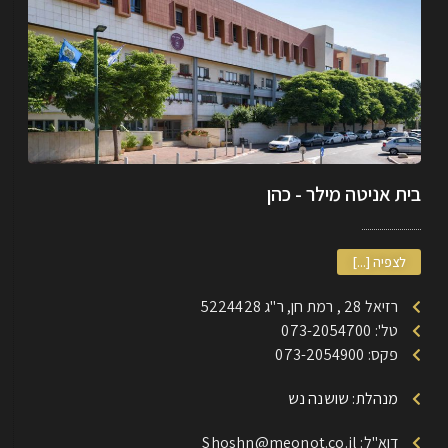
בית אניטה מילר - כהן
לצפיה [...]
רזיאל 28 , רמת חן, ר"ג 5224428
טל': 073-2054700
פקס: 073-2054900
מנהלת: שושנה נש
דוא"ל: Shoshn@meonot.co.il