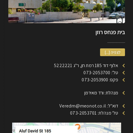
בית פנחס רוזן
לצפיה [...]
אלוף דוד 185 רמת חן, ר"ג 5222221
טל': 073-2053700
פקס: 073-2053900
מנהלת: ורד מאירמן
דוא"ל: Veredm@meonot.co.il
טל' מנהלת: 073-2053701