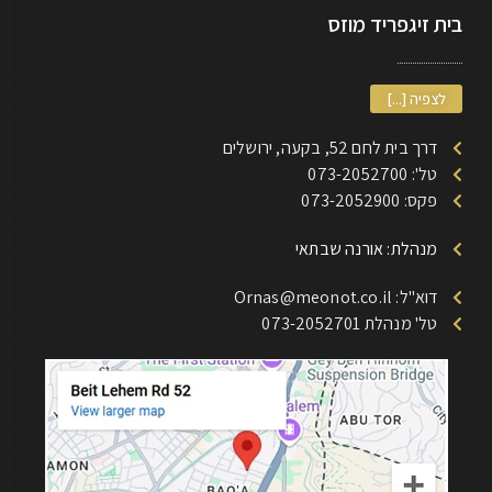
בית זיגפריד מוזס
לצפיה [...]
דרך בית לחם 52, בקעה, ירושלים
טל': 073-2052700
פקס: 073-2052900
מנהלת: אורנה שבתאי
דוא"ל: Ornas@meonot.co.il
טל' מנהלת 073-2052701