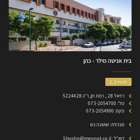
בית אניטה מילר - כהן
לצפיה [...]
רזיאל 28 , רמת חן, ר"ג 5224428
טל': 073-2054700
פקס: 073-2054900
מנהלת: שושנה נש
דוא"ל: Shoshn@meonot.co.il