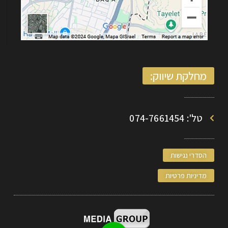
מחלקת שיווק:
טל': 074-7661454
הסדרי נגישות
מדיניות פרטיות