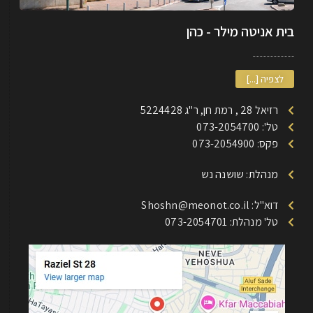
בית אניטה מילר - כהן
לצפיה [...]
רזיאל 28 , רמת חן, ר"ג 5224428
טל': 073-2054700
פקס: 073-2054900
מנהלת: שושנה נש
דוא"ל: Shoshn@meonot.co.il
טל' מנהלת: 073-2054701