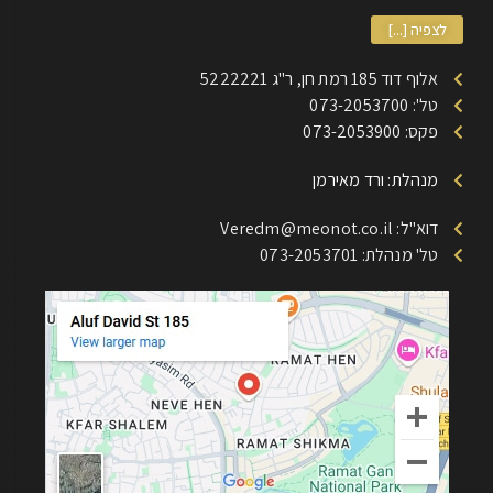
לצפיה [...]
אלוף דוד 185 רמת חן, ר"ג 5222221
טל': 073-2053700
פקס: 073-2053900
מנהלת: ורד מאירמן
דוא"ל: Veredm@meonot.co.il
טל' מנהלת: 073-2053701