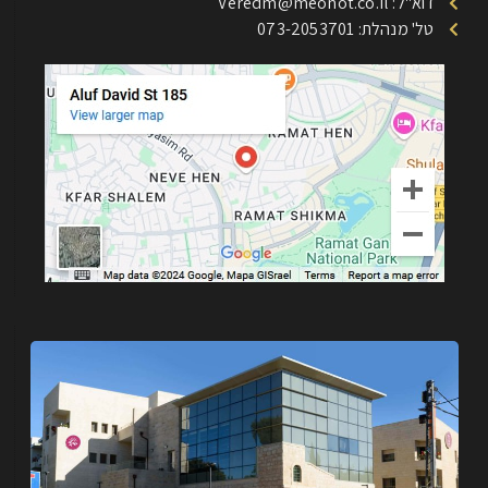
דוא"ל: Veredm@meonot.co.il
טל' מנהלת: 073-2053701