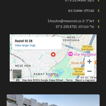
פקס: 073-2054900
מנהלת: שושנה נש
דוא"ל: Shoshn@meonot.co.il
טל' מנהלת: 073-2054701