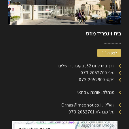
בית זיגפריד מוזס
לצפיה [...]
דרך בית לחם 52, בקעה, ירושלים
טל': 073-2052700
פקס: 073-2052900
מנהלת: אורנה שבתאי
דוא"ל: Ornas@meonot.co.il
טל' מנהלת 073-2052701