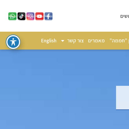
שים
ן ”חממה”
מאמרים
צור קשר
English