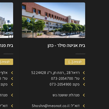
בית אניטה מילר - כהן
בית פנחס
לצפיה [...]
לצפיה [.
רזיאל 28 , רמת חן, ר"ג 5224428
אלוף דוד 185 רמת חן
טל': 073-2054700
טל': 073-2053700
פקס: 073-2054900
פקס: 73-2053900
מנהלת: שושנה נש
מנהלת
דוא"ל: Shoshn@meonot.co.il
דוא"ל: @meonot.co.il