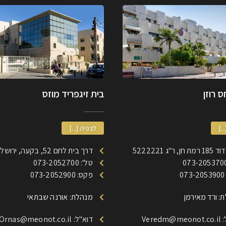
 רוזן
בית זיגפריד מוזס
..]
לצפיה [...]
, ר"ג 5222221
דרך בית לחם 52, בקעה, ירושלים
טל': 073-2052700
0
פקס: 073-2052900
: ורד מאירמן
מנהלת: אורנה שבתאי
Veredm
דוא"ל: Ornas@meonot.co.il